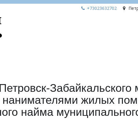
+73023
632702
Пет
Петровск-Забайкальского 
я нанимателями жилых по
ного найма муниципальног