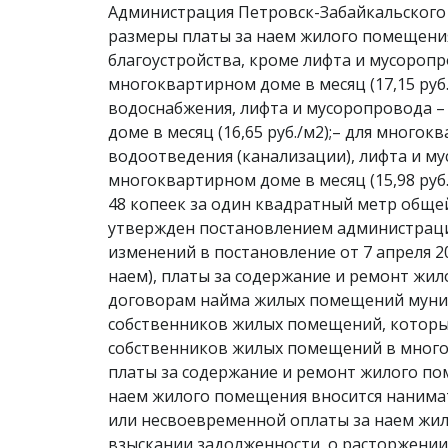
Администрация Петровск-Забайкальского 
размеры платы за наем жилого помещени
благоустройства, кроме лифта и мусороп
многоквартирном доме в месяц (17,15 руб
водоснабжения, лифта и мусоропровода –
доме в месяц (16,65 руб./м2);– для мног
водоотведения (канализации), лифта и м
многоквартирном доме в месяц (15,98 руб
48 копеек за один квадратный метр общей
утвержден постановлением администрации
изменений в постановление от 7 апреля 2
наем), платы за содержание и ремонт жи
договорам найма жилых помещений муниц
собственников жилых помещений, которые
собственников жилых помещений в много
платы за содержание и ремонт жилого поме
наем жилого помещения вносится нанимат
или несвоевременной оплаты за наем жил
взыскании задолженности, о расторжении