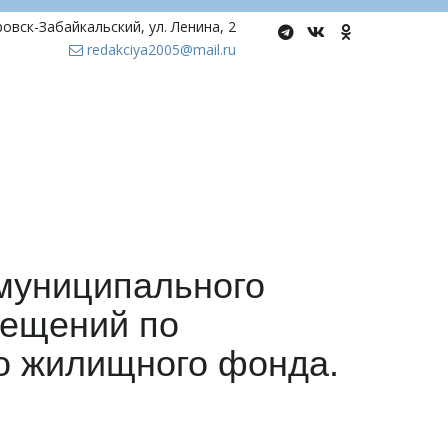
ровск-Забайкальский
,
ул. Ленина, 2
redakciya2005@mail.ru
муниципального
мещений по
о жилищного фонда.