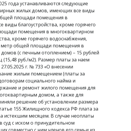
2025 года устанавливаются следующие
тирных жилых домов, имеющих все виды
р общей площади помещения в
е виды благоустройства, кроме горячего
 площади помещения в многоквартирном
ства, кроме горячего водоснабжения,
ый метр общей площади помещения в
 домов (с печным отоплением) – 15 рублей
15,48 руб./м2). Размер платы за наем
.05.2025 г. № 733 «О внесении
зование жилым помещением (платы за
договорам социального найма и
ржание и ремонт жилого помещения для
огоквартирным домом, а также для
риняли решение об установлении размера
 статье 155 Жилищного кодекса РФ плата за
а истекшим месяцем. В случае неоплаты
 суд с иском о принудительном
х совместно с ним членов его семьи из