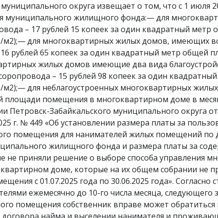
муниципального округа извещает о том, что с 1 июля 
я муниципального жилищного фонда:— для многоквар
ровода – 17 рублей 15 копеек за один квадратный мет
./м2);— для многоквартирных жилых домов, имеющих вс
 16 рублей 65 копеек за один квадратный метр общей
оквартирных жилых домов имеющие два вида благоустрой
усоропровода – 15 рублей 98 копеек за один квадратн
./м2);— для неблагоустроенных многоквартирных жилых
 площади помещения в многоквартирном доме в месяц (
 Петровск-Забайкальского муниципального округа от 27
025 г. № 449 «Об установлении размера платы за поль
лого помещения для нанимателей жилых помещений по 
ипального жилищного фонда и размера платы за соде
 не приняли решение о выборе способа управления мн
квартирном доме, которые на их общем собрании не п
щения с 01.07.2025 года по 30.06.2025 года». Согласно
елями ежемесячно до 10-го числа месяца, следующего з
ого помещения собственник вправе может обратиться в
 договора найма и выселении нанимателя и проживающи