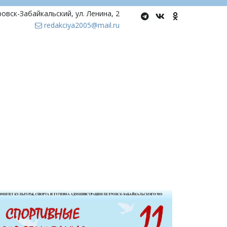
ровск-Забайкальский
,
ул. Ленина, 2
redakciya2005@mail.ru