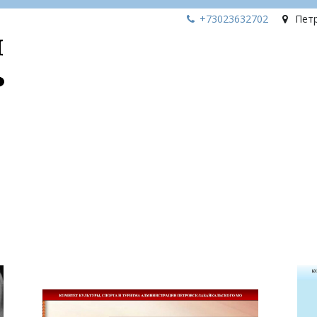
+73023
632702
Пет