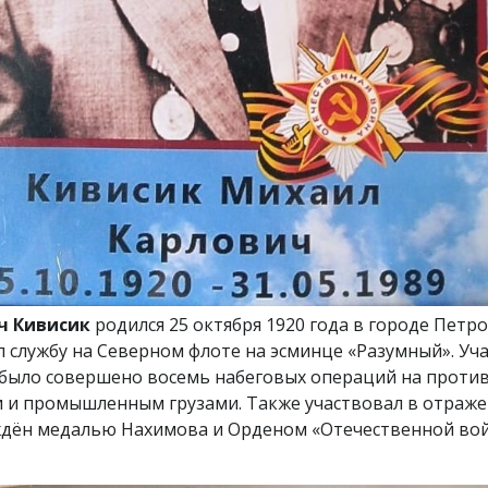
ч Кивисик
родился 25 октября 1920 года в городе Петро
л службу на Северном флоте на эсминце «Разумный». У
 было совершено восемь набеговых операций на проти
и и промышленным грузами. Также участвовал в отраже
дён медалью Нахимова и Орденом «Отечественной войны