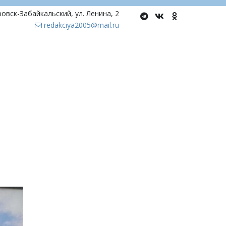
ровск-Забайкальский
,
ул. Ленина, 2
redakciya2005@mail.ru