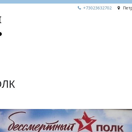
+73023
632702
Пет
ОЛК