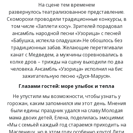
На сцене тем временем
развернулось театрализованное представление.
Скоморохи проводили традиционные конкурсы, в
том числе «Заплети косу». Зрителей порадовал
ансамбль народной песни «Узорица» с песней
«Бабушка, испекла оладушки».Не обошлось без
традиционных забав. Желающие перетягивали
канат с Медведем, а мужчины соревновались в
колке дров – трижды на сцену выходили по два
человека. Ансамбль «Узорица» исполнил на бис
зажигательную песню «Дуся-Маруся».
Глазами гостей: море улыбок и тепла
Не упустили мы возможности, чтобы узнать у
горожан, каким запомнился им этот день. Мнения
были едины: праздник удался на славу.Молодая
мама двоих детей, Елена, поделилась эмоциями:
«Мы с семьёй каждый год стараемся приходить на
Масленицу, но в этом году особенно круто! Дети