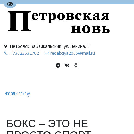
Перейти на версию для слабовидящих
Петровск-Забайкальский
,
ул. Ленина, 2
+73023
632702
redakciya2005@mail.ru
Назад к списку
БОКС – ЭТО НЕ