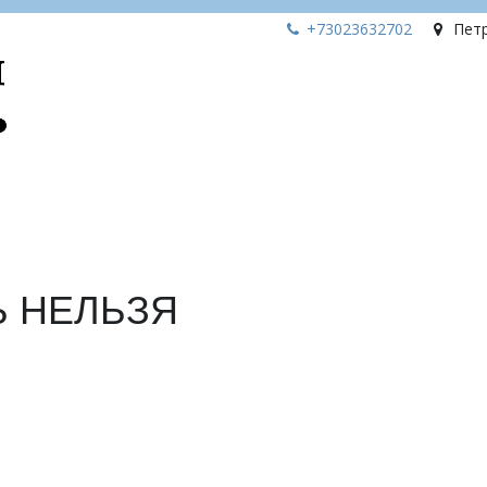
+73023
632702
Пет
Ь НЕЛЬЗЯ