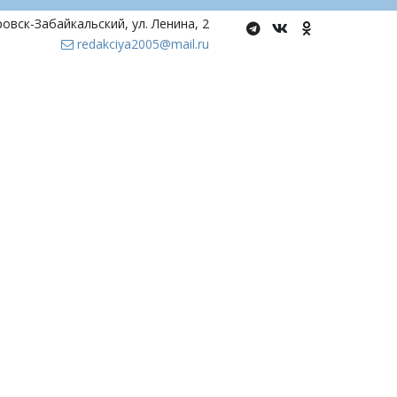
ровск-Забайкальский
,
ул. Ленина, 2
redakciya2005@mail.ru