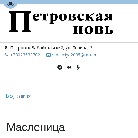
Перейти на версию для слабовидящих
Петровск-Забайкальский
,
ул. Ленина, 2
+73023
632702
redakciya2005@mail.ru
Назад к списку
Масленица