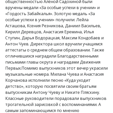
общественностью Алёной Садохиной были
вручены медали «За особые успехи в учении» и
«Гордость Забайкалья». Золотую медаль «За
особые успехи в учении» получили: Лейла
Асташова, Ксения Резникова, Даниил Васильев,
Кирилл Деревцов, Анастасия Еремина, Илья
Ступин, Дарья Водорацкая, Максим Кондобаев и
Антон Чуев. Директора школ вручили учащимся
аттестаты о среднем общем образовании. Также
отличившихся наградили Благодарственными
письмами главы округа и наградами Движения
Первых.Помимо выпускников этот вечер украсили
музыкальные номера. Милана Чуева и Анастасия
Корчанова исполнили песню «Куда уходит
детство», которую посвятили своим братьям
выпускникам Антону Чуеву и Никите Пляскину.
Классные руководители порадовали выпускников
трогательной зарисовкой с воспоминаниями. А
самым запоминающимся по мнению