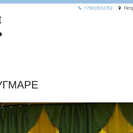
+73023
632702
Пет
УГМАРЕ