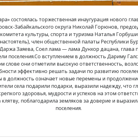
мара» состоялась торжественная инаугурация нового 
тровск-Забайкальского округа Николай Горюнов, предсе
 комитета культуры, спорта и туризма Наталья Горбуши
настоятель), член общественной палаты Республики Бу
Даржа Заяева, Соел лама — лама Дунхор дацана, глава
ели поселения.Со вступлением в должность Дариму Га
м слове они отметили высокую ответственность, возл
обности эффективно решать задачи по развитию посел
ы в должность означает новые перемены и продолжение
тели села подарили подарки, выразили надежду, что 
репкого здоровья, мудрости и успехов на этом ответс
 клятву, поблагодарила земляков за доверие и вырази
поселения.