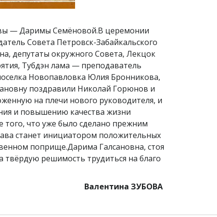
главы — Даримы Семёновой.В церемонии
датель Совета Петровск-Забайкальского
на, депутаты окружного Совета, Лекцок
рятия, Тубдэн лама — преподаватель
 поселка Новопавловка Юлия Бронникова,
лсановну поздравили Николай Горюнов и
оженную на плечи нового руководителя, и
ения и повышению качества жизни
 того, что уже было сделано прежним
глава станет инициатором положительных
твенном поприще.Дарима Галсановна, стоя
ла твёрдую решимость трудиться на благо
Валентина ЗУБОВА