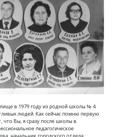
азывала мастер-классы, учила готовить студентов на практику, а еще она уникальный классный руководитель! Ее «отхончики» обожали строгую, но удивительно добрую и сердечную классную.Муза Петровна Туруло – доброжелательная, отзывчивая. Математики редко такими бывают. Предмет обязывает быть очень строгими, иначе не научишь. У Музы Петровны получалось быть хорошим математиком и мягким, добрым человеком.Веру Ивановну Суркову вспоминают все, кто у нее учился. Знания, которые она давала помогли многим выпускникам стать настоящими учителями, грамотными руководителями.Григорий Фирсович Брылев – Заслуженный учитель школы РФ, замечательный человек, талантливый художник, творческий преподаватель рисования. Все уроки его были открытыми. Атмосфера добра, радости царили на них. А над доской весела птица счастья, сделанная руками Григория Фирсовича.Мария Федоровна – преподаватель русского языка и литературы, но больше она запомнилась как зам.директора по производственной практике. Всегда спокойная, рассудительная, неторопливая. Практика была организована четко, методисты и учителя начальных классов не скупились на передачу студентам своих знаний, щедро делясь ими.Анна Антоновна Сутурина – человек принципиальный, своеобразный, отличный преподаватель русского языка и литературы, в том числе детской. Я всегда думала, что она очень строга и малообщительна. Но на конференции в Агинском педучилище раскрылся такой удивительный человек, веселый с отличным юмором, очень коммуникабельный, превосходный собеседник и даже душа компании. Анна Антоновна – вы супер! До сих пор вспоминаю Вас добрым словом за ваши рекомендации.Людмила Петровна Альмухаметова – лучший, на мой взгляд, преподаватель английского языка. Настоящий старший товарищ. Наставник, очень знающий и начитанный человек. Круг ее знаний, казалось, был неисчерпаем в различных областях, а не только в знаниях иностранных языков. Людмила Петровна долгие годы была председателем профсоюзной организации. Новогодние подарки, касса взаимопомощи, организация отдыха преподавателей, спорые вопросы – круг ее обязанностей был велик. Сама увлеченная лыжница, она приглашала и нас на лыжные пробежки, занималась нетрадиционным закаливанием, была председателем «Общества трезвости». Нина Федоровна Кондакова – преподаватель математики, а на школьном отделении – методики преподавания математики. Требовательный и строгий педагог. Всегда со вкусом одета, идеально причесана. А теперь о тех преподавателях школьного отделения, которые были для меня коллегам, однокашниками примерно одного возраста. Русский язык преподавали Николай Ефимович Алимаскин, Нина Петровна Гончарова, Татьяна Михайловна Будникова – автор этого эссе.Николай Ефимович Алимаскин – носитель академических знаний в области русского языка! Это преподаватель высокого уровня, он задал нам новую более высокую планку. Ему бы преподав