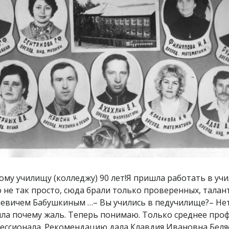
оящих, преданных своему делу педагогов: Зинаида Федоровна Гаманистова – заведующая дошкольным отделением, Римма Семеновна Голенкова, Валентина Михайловна Максимова, Галина Ивановна Прохорова, Екатерина Григорьевна Пелепягина, чуть позже пришли Татьяна Ивановна Кулькова и Лидия Геннадьевна Кондратьева – все они сплоченная команда преподавателей частных дошкольных методик, профессионалы! Наша дружба, участливое общение продолжается до сих пор.80-90 годы XX века скупо упомянуты в наших юбилейных буклетах. А ведь это был настоящий рассвет педагогического училища, это было время перехода на более высокую научную ступень всего коллектива. Мы готовились к переходу в колледж, активно занимались переподготовкой кадров, большая часть педагогического коллектива прошла переподготовку в крупнейших городах России на базе пединститутов. Я проходила переподготовку в Орехово-Зуевском педагогическом институте. Опыт, знания, встречи обогатили меня чрезвычайно. Хотелось работать, воплощать новые идеи. Были незабываемые встречи с детскими писателями в доме литераторов в Москве. Мы встречались с Сергеем Михалковым. Это была целая серия встреч, посвящённых творчеству великого детского поэта, отмечали 50-летие его знаменитого «Дяди Степы». Встреча с автором повести «Чучело» В. Железниковым, поэтом М. Пляцковским и многими другими. Экскурсии в родовые гнезда великих русских писателей оставили неизгладимый след в моей памяти и в памяти моих учеников, которые слушали мои рассказы о писателях. Ясная поляна – родина Л.Н. Толстого, село Константиново – С.А. Есенина.Я только один год проработала на школьном отделении. В следующем году стала классным руководителем школьной группы. И опять мне очень повезло. Это была замечательная группа уникальных, талантливых, веселых, умных, творческих девочек: Марина Субботина, Инна Полянская, Лариса Онохова, Анжела Бурдуковская, Оля Чёрных, Наташа Кашубо, Галя Курмазова, Ира Алимаскина, Наташа Москвитина… 30 чудесных, любимых моих девочек. Группа настолько была сильной, творческой, что уже на первом курсе мы заняли первое место в соцсоревновании и по учебе, и по общественной работе, и заслужили поездку в Прибалтийские Республики: Латвию, Литву и Эстонию. Это право получили девушки четвертого курса, классный руководитель Наталья Ефимовна Мошкарева. Путешествие – отдельный разговор. Это было круто! В сентябре 1987 года меня выбрали (тогда на должности не назначали, а выбирали на общем собрании) заведующей школьным отделением. Это было для меня неожиданностью. В связи с переходом на должность, я вынуждена была оставить свою группу, передать другому педагогу – Нине Алексеевне Морозовой, молодому, перспективному преподавателю педагогики и психологии. Но я считаю и теперь эту группу своей.Новая должность, новые обязанности, новые требования. Я сомневалась, волновалась, боялась не справиться. На помощь пришла завуч Евгения Дмитриевна Белоплотова, хороший руководитель, добрая, порядочная женщина.– Ты, голубчик (она всех так нежно называла), не бойся, ты же не одна, а за спиной у Вячеслава Дмитриевича. И я помогу.– Да рано мне, молодая еще.– Молодая! Вячеславу Дмитриевичу и 30 не было, а его поставили директором. Справишься!Вот так я стала заведующей школьным отделением. Педколлектив школьного отделения был самый большой, преподаватели разных возрастов, взглядов, подходов к обучению. Талантливые, высокообразованные, знающие люди. До меня зав.отделением была Анна Андреевна Галицкая – требовательная, строгая, справедливая. Мне учиться и учиться! Хочется рассказать о каждом педагоге школьного отделения. Сначала о старшем поколении. Они были первыми после открытия училища в 1964 году: Татьяна Петровна Бабушкина, Муза Петровна Туруло, Ирина Филиппова Александровна, Григорий Фирсович Брылев, Вера Ивановна Суркова. Эти люди, несомненно, преподаватели высокого класса. К сожалению, мне мало пришлось с ними поработать, но у каждого я чему-то научилась.Ирина Александровна Филиппова – прекрасный математик, наставник нашего молодого преподавателя Альбины Бабенко. Приглашала на свои уроки, пок