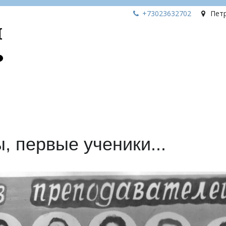
+73023
632702
Пет
, первые ученики...