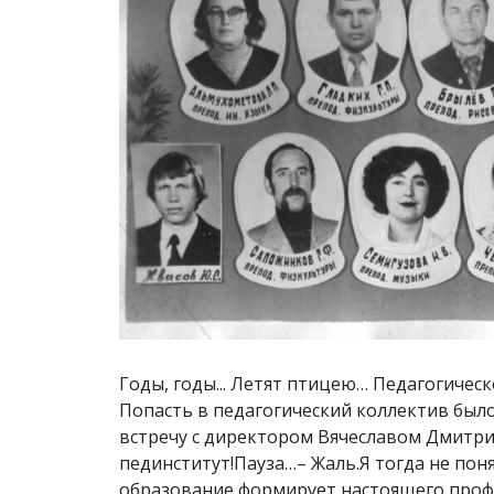
Годы, годы... Летят птицею… Педагогическому училищу (колледжу) 90 лет!Я пришла работать в училище в 1979 году из родной школы № 4. Попасть в педагогический коллектив было не так просто, сюда брали только проверенных, талантливых людей. Как сейчас помню первую встречу с директором Вячеславом Дмитриевичем Бабушкиным …– Вы учились в педучилище?– Нет, что Вы, я сразу после школы в пединститут!Пауза…– Жаль.Я тогда не поняла почему жаль. Теперь понимаю. Только среднее профессиональное педагогическое образование формирует настоящего профессионала. Рекомендацию дала Клавдия Ивановна Беляева, начальник городского отдела народного образования. Так, я попала в легендарный педагогический коллектив Петровск-Забайкальского педагогического училища, которое тогда уже готовилось к 50-летнему юбилею.Меня приняли преподавателем русского языка и литературы на физкультурное и дошкольное отделения. Физкультурники учились с утра, дошколята – во вторую смену. Уроки заканчивались в 19:40. Зимой – это уже ночь. В этом же году мне дали первую группу – 1 «Г». Это была замечательная группа талантливых, умных девочек! Таня Соснина – староста, Света Шишмарева – комсорг, Люба Куклина – профорг, Оля Гаськова, Полина Первухина, Римма Безъязыкова, Таня Безбородова, Надя Горбунова, Люба Гнеушева… Всех помню и люблю. Мои первенцы! Работали классными в паре с Риммой Семеновной Голенковой, опытным, знающий преподавателем, моим первым наставником. «Ты слишком добрая и мягкая», - говорила мне Римма Семеновна, - учись быть более жёсткой и требовательной!». А какие у неё были девочки! Лида Федорова, Марина Чернецова… Умницы! Иной раз побаивалась их вопросов. Глядят пытливыми глазами и кажется, что они знают больше тебя… Приходилось много читать, заниматься самообразованием, чтобы соответствовать им, моим ученикам. Так незаметно пролетели три с половиной года.Тогда между группами были социалистические соревнования за право поехать в Москву на зимних каникулах. Это право получила группа 4 «В». Мы проиграли совсем чуть-чуть… Чем мы жили? Как жили? Уникальное время! Ни минуты покоя. Учились на совесть, соревновались во всем, защищали политические плакаты «БАМ – стройка века!», инсценировали военные песни «В лесу при фронтовом», ставили спектакли - Маргарита Алигер «Зоя», пели хором, субботники, походы, шефская работа.Когда мои девочки были на третьем курсе, мне доверили вести предметы «Детская литература» и «Выразительное чтение». Я очень надеюсь, что мои первые студентки помнят эти уроки… Так незаметно в трудах, в заботах пролетели первые шесть лет моей работы на дошкольном отделении. Я выпустила ещё одну группу дошколят, замечательных девочек: Аня Максимова, Надя Быкова, Люба Бронникова, Калгины Галя и Ира, Лена Баранова. Как сложилась судьба моих учеников? Надеюсь, что все хорошо. Они достойно несут звание воспитателя.Работа на школьном отделении. Мои дошколята закончили училище зимой 1985 года. Отшумели выпускные и разлетелись мои девочки на работу по всей Читинской области. С благодарностью вспоминаю коллектив дошкольного отделения. Я нашла здесь друзей – наст