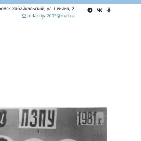
ровск-Забайкальский
,
ул. Ленина, 2
redakciya2005@mail.ru