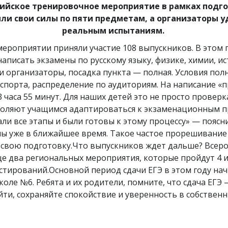
сийское тренировочное мероприятие в рамках подгото
ли свои силы по пяти предметам, а организаторы уд
реальным испытаниям.
ероприятии приняли участие 108 выпускников. В этом 
аписать экзамены по русскому языку, физике, химии, ис
и организаторы, посадка пункта — полная. Условия по
паспорта, распределение по аудиториям. На написание «
часа 55 минут. Для наших детей это не просто проверк
воляют учащимся адаптироваться к экзаменационным 
али все этапы и были готовы к этому процессу» — пояс
ны уже в ближайшее время. Такое частое прорешивание
свою подготовку.Что выпускников ждет дальше? Всеро
 два региональных мероприятия, которые пройдут 4 и 1
тирований.Основной период сдачи ЕГЭ в этом году начн
оле №6. Ребята и их родители, помните, что сдача ЕГЭ
и, сохраняйте спокойствие и уверенность в собственных