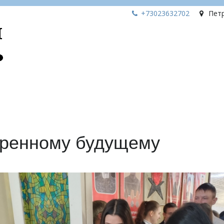
+73023
632702
Пет
еренному будущему