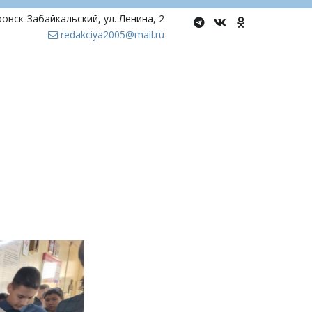
ровск-Забайкальский
,
ул. Ленина, 2
redakciya2005@mail.ru