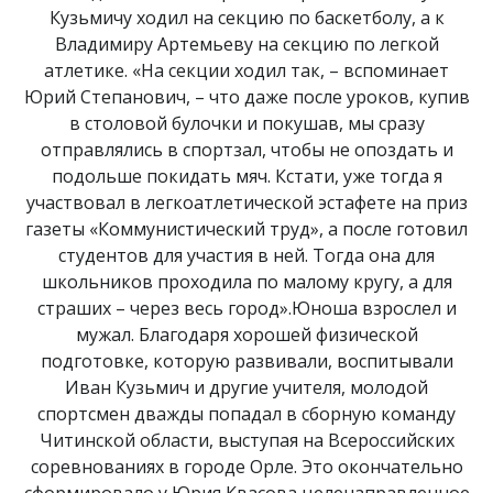
Кузьмичу ходил на секцию по баскетболу, а к
Владимиру Артемьеву на секцию по легкой
атлетике. «На секции ходил так, – вспоминает
Юрий Степанович, – что даже после уроков, купив
в столовой булочки и покушав, мы сразу
отправлялись в спортзал, чтобы не опоздать и
подольше покидать мяч. Кстати, уже тогда я
участвовал в легкоатлетической эстафете на приз
газеты «Коммунистический труд», а после готовил
студентов для участия в ней. Тогда она для
школьников проходила по малому кругу, а для
страших – через весь город».Юноша взрослел и
мужал. Благодаря хорошей физической
подготовке, которую развивали, воспитывали
Иван Кузьмич и другие учителя, молодой
спортсмен дважды попадал в сборную команду
Читинской области, выступая на Всероссийских
соревнованиях в городе Орле. Это окончательно
сформировало у Юрия Квасова целенаправленное