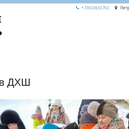
+73023
632702
Пет
 в ДХШ