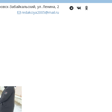
ровск-Забайкальский
,
ул. Ленина, 2
redakciya2005@mail.ru