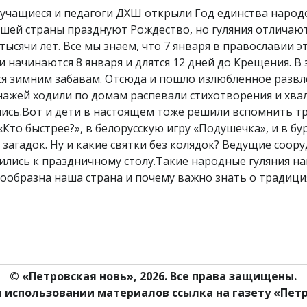
учащиеся и педагоги ДХШ открыли Год единства народо
ашей страны празднуют Рождество, но гуляния отличаютс
тысячи лет. Все мы знаем, что 7 января в православии э
и начинаются 8 января и длятся 12 дней до Крещения. В
ся зимним забавам. Отсюда и пошло излюбленное разв
ажей ходили по домам распевали стихотворения и хвали
лились.Вот и дети в настоящем тоже решили вспомнить т
«Кто быстрее?», в белорусскую игру «Подушечка», и в бур
загадок. Ну и какие святки без колядок? Ведущие соо
нились к праздничному столу.Такие народные гуляния
гообразна наша страна и почему важно знать о традици
© «Петровская новь», 2026. Все права защищены.
 использовании материалов ссылка на газету «Петр