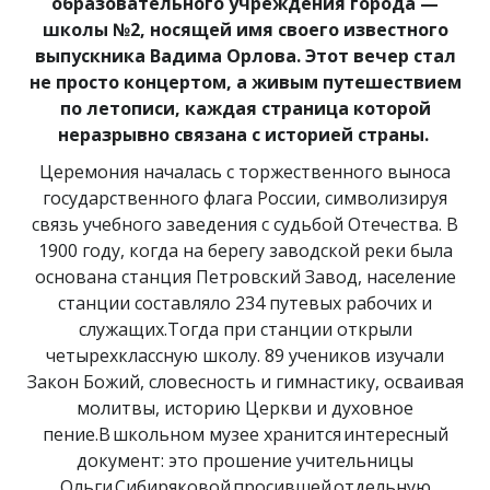
образовательного учреждения города —
школы №2, носящей имя своего известного
выпускника Вадима Орлова. Этот вечер стал
не просто концертом, а живым путешествием
по летописи, каждая страница которой
неразрывно связана с историей страны.
Церемония началась с торжественного выноса
государственного флага России, символизируя
связь учебного заведения с судьбой Отечества. В
1900 году, когда на берегу заводской реки была
основана станция Петровский Завод, население
станции составляло 234 путевых рабочих и
служащих.Тогда при станции открыли
четырехклассную школу. 89 учеников изучали
Закон Божий, словесность и гимнастику, осваивая
молитвы, историю Церкви и духовное
пение.В школьном музее хранится интересный
документ: это прошение учительницы
Ольги Сибиряковой просившей отдельную