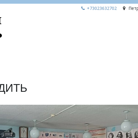
+73023
632702
Пет
ДИТЬ