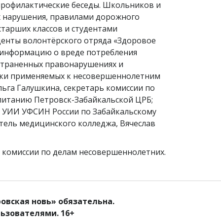
профилактические беседы. Школьников и
х нарушения, правилами дорожного
старших классов и студентами
денты волонтёрского отряда «Здоровое
 информацию о вреде потребления
остраненных правонарушениях и
тики применяемых к несовершеннолетним
ьга Галушкина, секретарь комиссии по
спитанию Петровск-Забайкальской ЦРБ;
ор УИИ УФСИН России по Забайкальскому
тель медицинского колледжа, Вячеслав
ь комиссии по делам несовершеннолетних.
овская новь» обязательна.
ьзователями. 16+