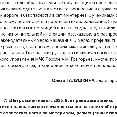
ки посетили образовательные организации и провели 
ьями законодательства и ответственностью в случае и
й дороге и безопасности в сети Интернет. С учениками 
оловому воспитанию и профилактике заболеваний. Сту
лиала Читинского медицинского колледжа представили
овно-исполнительной инспекции, рассказывала о распр
 законодательных мерах наказания. О мерах профилак
Кроме того, в данных мероприятиях приняли участие Ол
рав; Галина Титова, инструктор по гигиеническому во
ного управления МЧС России; А.М. Григорьев, инспект
лонтерского отряда «Здоровое поколение» и преподава
Ольга ГАЛУШКИНА
,секретар
© «Петровская новь», 2026. Все права защищены.
 использовании материалов ссылка на газету «Петр
ет ответственности за материалы, размещенные пол