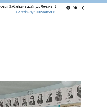
ровск-Забайкальский
,
ул. Ленина, 2
redakciya2005@mail.ru