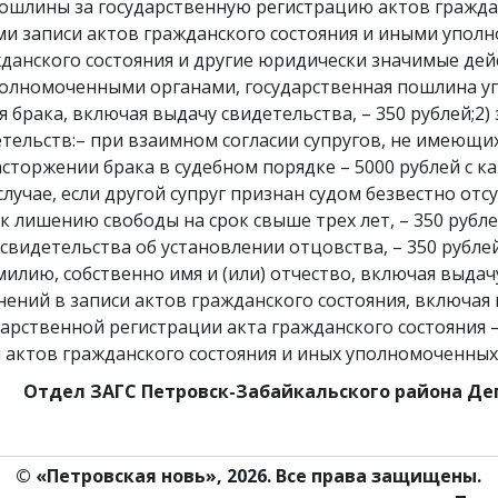
пошлины за государственную регистрацию актов гражда
и записи актов гражданского состояния и иными упол
данского состояния и другие юридически значимые дей
полномоченными органами, государственная пошлина уп
брака, включая выдачу свидетельства, – 350 рублей;2)
етельств:– при взаимном согласии супругов, не имеющи
расторжении брака в судебном порядке – 5000 рублей с к
 случае, если другой супруг признан судом безвестно о
 лишению свободы на срок свыше трех лет, – 350 рубле
свидетельства об установлении отцовства, – 350 рублей
лию, собственно имя и (или) отчество, включая выдачу
нений в записи актов гражданского состояния, включая в
арственной регистрации акта гражданского состояния – 
 актов гражданского состояния и иных уполномоченных 
Отдел ЗАГС Петровск-Забайкальского района Де
© «Петровская новь», 2026. Все права защищены.