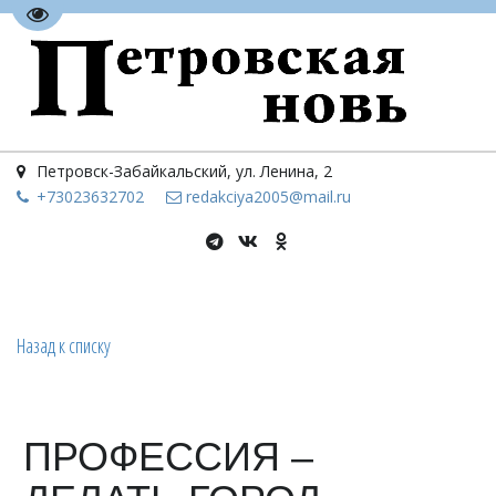
Перейти на версию для слабовидящих
Петровск-Забайкальский
,
ул. Ленина, 2
+73023
632702
redakciya2005@mail.ru
Назад к списку
ПРОФЕССИЯ –