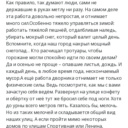
Как правило, так думают люди, сами не
державшие в руках метлу ни разу. На самом деле
эта работа довольно непростая, и отнимает
много сил.Особенно тяжело управляться зимой:
работать тяжёлой пешнёй, отдалбливая наледь,
убирать мокрый снег, который валит целый день.
Вспомните, когда наш город накрыл мощный
снегопад… Кто расчищал тротуары, чтобы
горожане могли спокойно идти по своим делам?
Да и осенью не проще – опавшие листья, дождь. И
каждый день, в любое время года, нескончаемый
мусор.А ещё работа дворника отнимает не только
физические силы. Ведь посмотрите, как мы с вами
зачастую себя ведём. Развернул на улице конфету
и обёртку от неё тут же бросил себе под ноги. Хотя
до урны всего метров пять. Казалось бы, мелочь.
Но из таких мелочей и складывается общий вид
наших улиц. А если пройти мимо некоторых
домов по улицам Спортивная или Ленина,