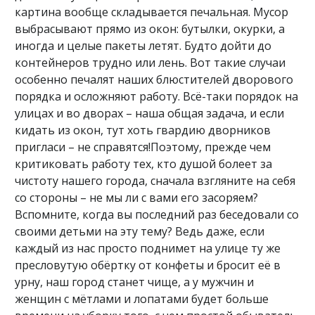
картина вообще складывается печальная. Мусор
выбрасывают прямо из окон: бутылки, окурки, а
иногда и целые пакеты летят. Будто дойти до
контейнеров трудно или лень. Вот такие случаи
особенно печалят наших блюстителей дворового
порядка и осложняют работу. Всё-таки порядок на
улицах и во дворах – наша общая задача, и если
кидать из окон, тут хоть гвардию дворников
пригласи – не справятся!Поэтому, прежде чем
критиковать работу тех, кто душой болеет за
чистоту нашего города, сначала взгляните на себя
со стороны – не мы ли с вами его засоряем?
Вспомните, когда вы последний раз беседовали со
своими детьми на эту тему? Ведь даже, если
каждый из нас просто поднимет на улице ту же
пресловутую обёртку от конфеты и бросит её в
урну, наш город станет чище, а у мужчин и
женщин с мётлами и лопатами будет больше