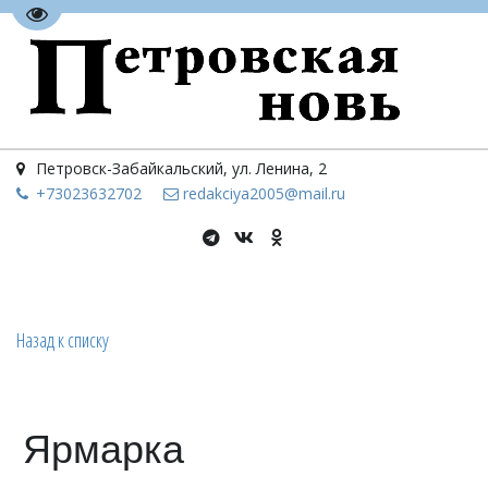
Перейти на версию для слабовидящих
Петровск-Забайкальский
,
ул. Ленина, 2
+73023
632702
redakciya2005@mail.ru
Назад к списку
Ярмарка