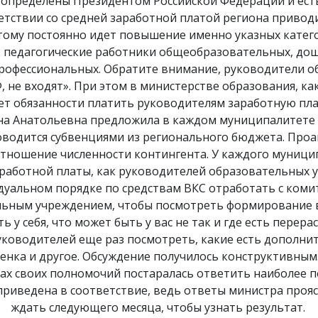
е определены Президентом Российской Федерации и ес
етствии со средней заработной платой региона привод
тому постоянно идет повышение именно указных катего
то педагогические работники общеобразовательных, до
профессиональных. Обратите внимание, руководители о
 не входят». При этом в министерстве образования, ка
ает обязанности платить руководителям заработную пла
на Анатольевна предложила в каждом муниципалитете
водится субвенциями из регионального бюджета. Проан
отношение численности контингента. У каждого муниц
работной платы, как руководителей образовательных 
дуальном порядке по средствам ВКС отработать с ком
ным учреждением, чтобы посмотреть формирование ва
 у себя, что может быть у вас не так и где есть перера
ководителей еще раз посмотреть, какие есть дополните
бенка и другое. Обсуждение получилось конструктивным
х своих полномочий постаралась ответить наиболее п
приведена в соответствие, ведь ответы министра проя
ждать следующего месяца, чтобы узнать результат.