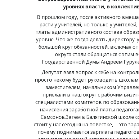
уровнях власти, в коллектив
В прошлом году, после активного вмешат
расти у учителей, но только у учителей
платы административного состава образо
уровне. Что же тогда делать директору: 
большой круг обязанностей, включая о
округа стали обращаться с этим 
Государственной Думы Андреем Гурулев
Депутат взял вопрос к себе на контрол
просто некому будет руководить школами
заместителем, начальником Управлен
приехали в наш округ с рабочим визи
специалистами комитетов по образованию
начисления заработной платы педагога
Самсонов.Затем в Балягинской школе с
стоит у нас сегодня на повестке, – это з
почему поднимается зарплата педагогов,