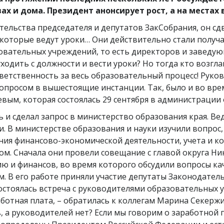
ах и дома. Президент анонсирует рост, а на местах
ельства председателя и депутатов ЗакСобрания, он сдв
, которые ведут уроки… Они действительно стали получ
вательных учреждений, то есть директоров и заведую
уходить с должности и вести уроки? Но тогда кто возгл
тветственность за весь образовательный процесс! Руко
вопросом в вышестоящие инстанции. Так, было и во вре
ым, которая состоялась 29 сентября в администрации о
ь и сделал запрос в министерство образования края. Вед
. В министерстве образования и науки изучили вопрос,
ия финансово-экономической деятельности, учета и ко
том. Сначала они провели совещание с главой округа 
 и финансов, во время которого обсудили вопросы ка
м. В его работе приняли участие депутаты Законодател
остоялась встреча с руководителями образовательных
аработная плата, – обратилась к коллегам Марина Секерж
 а руководителей нет? Если мы говорим о заработной 