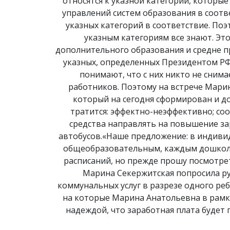
относятся к указной категории, которы
управлений систем образования в соотв
указных категорий в соответствие. Поэ
указным категориям все знают. Э
дополнительного образования и средне 
указных, определенных Президентом РФ,
понимают, что с них никто не сним
работников. Поэтому на встрече Мари
который на сегодня сформирован и до
тратится: эффектно-неэффективно; со
средства направлять на повышение за
автобусов.«Наше предложение: в индиви
общеобразовательным, каждым дошколь
расписаний, но прежде прошу посмотреть
Марина Секержитская попросила ру
коммунальных услуг в разрезе одного ре
на которые Марина Анатольевна в рамка
надеждой, что заработная плата будет 