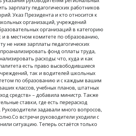
ть указания руководителям региональных
ить зарплату педагогических работников
рий. Указ Президента и кто относится к
школьных организаций, учреждений
бразовательных организаций в категорию
к и в местном комитете по образованию,
ту не ниже зарплаты педагогических
 проанализировать фонд оплаты труда,
ализировать расходы: что, куда и как
ипалитета есть право высвободившиеся
учреждений, так и водителей школьных
итетом по образованию и с каждым вашим
ших классов, учебных планов, штатных
сход средств» – добавила министр. Также
льные ставки, где есть перерасход
. Руководители задавали много вопросов,
олно.Со встречи руководители уходили с
снили ситуацию. Теперь остаётся только