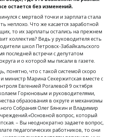
 все остается без изменений.
инулся с мертвой точки и зарплата стала
ать неплохо. Что же касается заработной
щих, то их зарплаты остались на прежнем
авит коллектив? Ведь у руководителя есть
водители школ Петровск-Забайкальского
мя последней встречи с депутатом
круга и о которой мы писали в газете.
ь, понятно, что с такой системой скоро
 и министр Марина Секержитская вместе с
нтроля Евгенией Рогалевой 9 октября
Николаем Горюновым и руководителями,
чества образования в округе и механизмы
ьного Собрания Олег Бянкин и Владимир
 учреждений.«Основной вопрос, который
итская. – Вы неоднократно задаете вопрос,
плате педагогических работников, то они