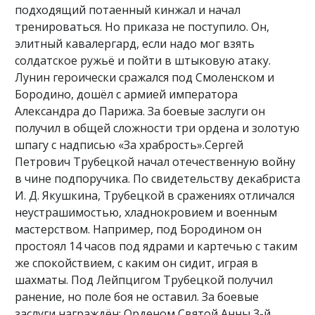
подходящий потаенный кинжал и начал
тренироваться. Но приказа не поступило. Он,
элитный кавалергард, если надо мог взять
солдатское ружьё и пойти в штыковую атаку.
Лунин героически сражался под Смоленском и
Бородино, дошёл с армией императора
Александра до Парижа. За боевые заслуги он
получил в общей сложности три ордена и золотую
шпагу с надписью «За храбрость».Сергей
Петрович Трубецкой начал отечественную войну
в чине подпоручика. По свидетельству декабриста
И. Д. Якушкина, Трубецкой в сражениях отличался
неустрашимостью, хладнокровием и военным
мастерством. Например, под Бородином он
простоял 14 часов под ядрами и картечью с таким
же спокойствием, с каким он сидит, играя в
шахматы. Под Лейпцигом Трубецкой получил
ранение, но поле боя не оставил. За боевые
заслуги награждён: Орденом Святой Анны 3-й