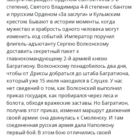
степени), Святого Владимира 4-й степени с бантом
и прусским Орденом «За заслуги» и Кульмским
крестом. Бывают в истории моменты, когда
мужество и храбрость одного человека могут
изменить ход событий. Император поручил
флигель-адъютанту Сергею Волконскому
доставить секретный пакет к
главнокомандующему 2-й армией князю
Багратиону. Волконскому понадобилось два дня,
чтобы от Дриссы добраться до штаба Багратиона,
который уже 15 июля находился в Слуцке. У нас
нет сведений о том, как Волконский выполнил
приказ государя, как пробирался через леса и
болота, обходя вражеские заставы. Но Багратион,
получив этот приказ, изменил маршрут движения
своей армии: она двинулась к Смоленску. И там
соединенная русская армия дала Наполеону
первый бой. В этом бою отличились своей