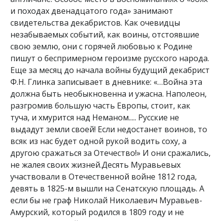
и походах двенадцатого года» занимают
свидетельства декабристов. Как очевидцы
незабываемых событий, как воины, отстоявшие
свою землю, они с горячей любовью к Родине
пишут о беспримерном героизме русского народа.
Еще за месяц до начала войны будущий декабрист
Ф.Н. Глинка записывает в дневнике: «…Война эта
должна быть необыкновенна и ужасна. Наполеон,
разгромив большую часть Европы, стоит, как
туча, и хмурится над Неманом..... Русские не
выдадут земли своей! Если недостанет воинов, то
всяк из нас будет одной рукой водить соху, а
другою сражаться за Отечество!» И они сражались,
не жалея своих жизней.Десять Муравьевых
участвовали в Отечественной войне 1812 года,
девять в 1825-м вышли на Сенатскую площадь. А
если бы не граф Николай Николаевич Муравьев-
Амурский, который родился в 1809 году и не