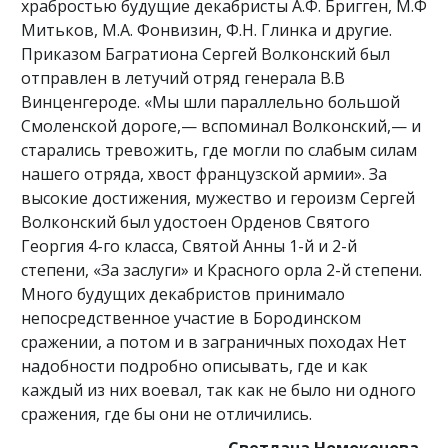
храбростью будущие декабристы А.Ф. Бригген, М.Ф
Митьков, М.А. Фонвизин, Ф.Н. Глинка и другие.
Приказом Багратиона Сергей Волконский был
отправлен в летучий отряд генерала В.В
Винценгероде. «Мы шли параллельно большой
Смоленской дороге,— вспоминал Волконский,— и
стара­лись тревожить, где могли по слабым силам
нашего отря­да, хвост французской армии». За
высокие достижения, мужество и героизм Сергей
Волконский был удостоен Орденов Святого
Георгия 4-го класса, Святой Анны 1-й и 2-й
степени, «За заслуги» и Красного орла 2-й степени.
Много будущих декабристов принимало
непосредственное участие в Бородинском
сражении, а потом и в заграничных походах Нет
надобности подробно описывать, где и как
каждый из них воевал, так как не было ни одного
сражения, где бы они не отличились.