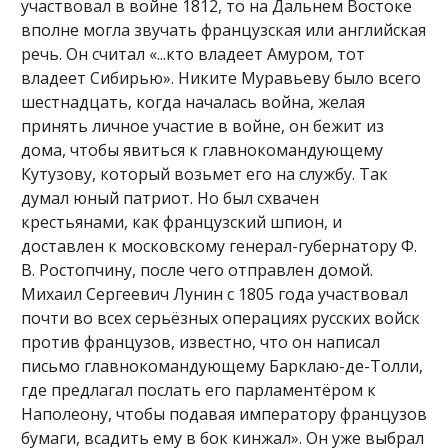
участвовал в войне 1812, то на Дальнем Востоке
вполне могла звучать французская или английская
речь. Он считал «...кто владеет Амуром, тот
владеет Сибирью». Никите Муравьеву было всего
шестнадцать, когда началась война, желая
принять личное участие в войне, он бежит из
дома, чтобы явиться к главнокомандующему
Кутузову, который возьмет его на службу. Так
думал юный патриот. Но был схвачен
крестьянами, как французский шпион, и
доставлен к московскому генерал-губернатору Ф.
В. Ростопчину, после чего отправлен домой.
Михаил Сергеевич Лунин с 1805 года участвовал
почти во всех серьёзных операциях русских войск
против французов, известно, что он написал
письмо главнокомандующему Барклаю-де-Толли,
где предлагал послать его парламентёром к
Наполеону, чтобы подавая императору французов
бумаги, всадить ему в бок кинжал». Он уже выбрал