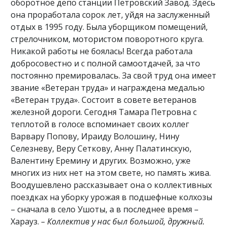
оборотное депо станции Петровский Завод. Здесь
она проработала сорок лет, уйдя на заслуженный
отдых в 1995 году. Была уборщиком помещений,
стрелочником, мотористом поворотного круга.
Никакой работы не боялась! Всегда работала
добросовестно и с полной самоотдачей, за что
постоянно премировалась. За свой труд она имеет
звание «Ветеран труда» и награждена медалью
«Ветеран труда». Состоит в совете ветеранов
железной дороги. Сегодня Тамара Петровна с
теплотой в голосе вспоминает своих коллег
Варвару Попову, Ираиду Волошину, Нину
Селезневу, Веру Сеткову, Анну Палатинскую,
Валентину Еремину и других. Возможно, уже
многих из них нет на этом свете, но память жива.
Воодушевлено рассказывает она о коллективных
поездках на уборку урожая в подшефные колхозы
– сначала в село Ушоты, а в последнее время –
Харауз.
– Коллектив у нас был большой, дружный.