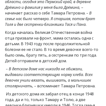
области, сегодня это Пермский край, в деревне
Дрёмино и фамилия у меня была Дрёмина,
–
начинает рассказ о себе Тамара Петровна.
– В
семье нас было четверо. Я старшая, потом брат
Толя и две сестренки-близняшки Тася и Пана.
Когда началась Великая Отечественная война
отца призвали на фронт, мама осталась одна с
детьми. В 1943 году после продолжительной
болезни ее не стало. В то время девочке всего-то
было семь, брату пять, а сестренкам по три года.
Детей отправили в детский дом.
– В детском доме нас никогда не обижали,
выдавали соответствующую норму хлеба. Всех
девочек учили вязать, вышивать, а мальчишек
столярничать
, – вспоминает Тамара Петровна.
Из детского дома их забрал отец в конце 1948
года, да и то, только Тамару и Толю, а две
девочки-близняшки умерли в 1946. Тогда семья